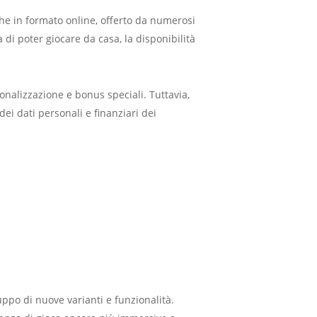
 che in formato online, offerto da numerosi
à di poter giocare da casa, la disponibilità
onalizzazione e bonus speciali. Tuttavia,
ei dati personali e finanziari dei
uppo di nuove varianti e funzionalità.