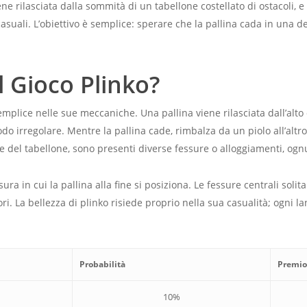
ene rilasciata dalla sommità di un tabellone costellato di ostacoli, e
asuali. L’obiettivo è semplice: sperare che la pallina cada in una de
 Gioco Plinko?
mplice nelle sue meccaniche. Una pallina viene rilasciata dall’alto 
 modo irregolare. Mentre la pallina cade, rimbalza da un piolo all’al
se del tabellone, sono presenti diverse fessure o alloggiamenti, og
ra in cui la pallina alla fine si posiziona. Le fessure centrali soli
ori. La bellezza di plinko risiede proprio nella sua casualità; ogni 
Probabilità
Premio
10%