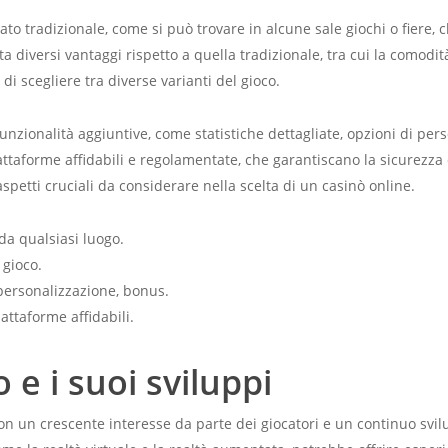
rmato tradizionale, come si può trovare in alcune sale giochi o fiere,
a diversi vantaggi rispetto a quella tradizionale, tra cui la comodit
à di scegliere tra diverse varianti del gioco.
nzionalità aggiuntive, come statistiche dettagliate, opzioni di pers
ttaforme affidabili e regolamentate, che garantiscano la sicurezza d
aspetti cruciali da considerare nella scelta di un casinò online.
 da qualsiasi luogo.
 gioco.
 personalizzazione, bonus.
attaforme affidabili.
o e i suoi sviluppi
on un crescente interesse da parte dei giocatori e un continuo svil