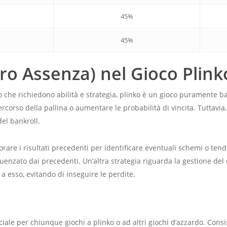
45%
45%
oro Assenza) nel Gioco Plink
rdo che richiedono abilità e strategia, plinko è un gioco puramente b
rcorso della pallina o aumentare le probabilità di vincita. Tuttavia
del bankroll.
are i risultati precedenti per identificare eventuali schemi o ten
uenzato dai precedenti. Un’altra strategia riguarda la gestione del
a esso, evitando di inseguire le perdite.
ciale per chiunque giochi a plinko o ad altri giochi d’azzardo. Consi