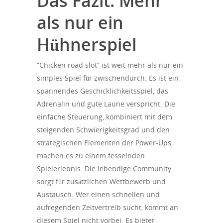
Das Fazit: Mehr
als nur ein
Hühnerspiel
“Chicken road slot” ist weit mehr als nur ein
simples Spiel für zwischendurch. Es ist ein
spannendes Geschicklichkeitsspiel, das
Adrenalin und gute Laune verspricht. Die
einfache Steuerung, kombiniert mit dem
steigenden Schwierigkeitsgrad und den
strategischen Elementen der Power-Ups,
machen es zu einem fesselnden
Spielerlebnis. Die lebendige Community
sorgt für zusätzlichen Wettbewerb und
Austausch. Wer einen schnellen und
aufregenden Zeitvertreib sucht, kommt an
diesem Spiel nicht vorbei. Es bietet