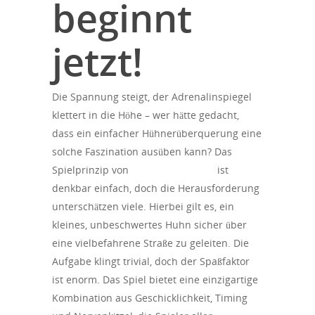
beginnt
jetzt!
Die Spannung steigt, der Adrenalinspiegel
klettert in die Höhe – wer hätte gedacht,
dass ein einfacher Hühnerüberquerung eine
solche Faszination ausüben kann? Das
Spielprinzip von
chicken road slot
ist
denkbar einfach, doch die Herausforderung
unterschätzen viele. Hierbei gilt es, ein
kleines, unbeschwertes Huhn sicher über
eine vielbefahrene Straße zu geleiten. Die
Aufgabe klingt trivial, doch der Spaßfaktor
ist enorm. Das Spiel bietet eine einzigartige
Kombination aus Geschicklichkeit, Timing