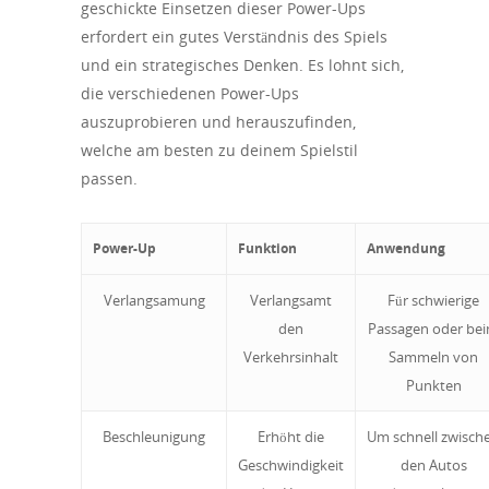
geschickte Einsetzen dieser Power-Ups
erfordert ein gutes Verständnis des Spiels
und ein strategisches Denken. Es lohnt sich,
die verschiedenen Power-Ups
auszuprobieren und herauszufinden,
welche am besten zu deinem Spielstil
passen.
Power-Up
Funktion
Anwendung
Verlangsamung
Verlangsamt
Für schwierige
den
Passagen oder be
Verkehrsinhalt
Sammeln von
Punkten
Beschleunigung
Erhöht die
Um schnell zwisch
Geschwindigkeit
den Autos