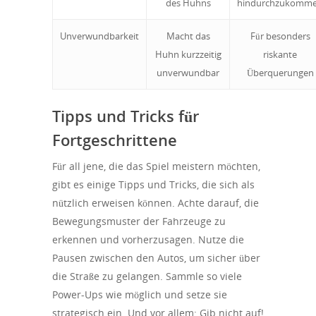
des Huhns
hindurchzukomm
Unverwundbarkeit
Macht das
Für besonders
Huhn kurzzeitig
riskante
unverwundbar
Überquerungen
Tipps und Tricks für
Fortgeschrittene
Für all jene, die das Spiel meistern möchten,
gibt es einige Tipps und Tricks, die sich als
nützlich erweisen können. Achte darauf, die
Bewegungsmuster der Fahrzeuge zu
erkennen und vorherzusagen. Nutze die
Pausen zwischen den Autos, um sicher über
die Straße zu gelangen. Sammle so viele
Power-Ups wie möglich und setze sie
strategisch ein. Und vor allem: Gib nicht auf!