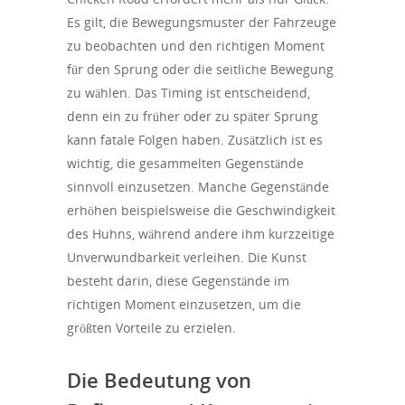
Es gilt, die Bewegungsmuster der Fahrzeuge
zu beobachten und den richtigen Moment
für den Sprung oder die seitliche Bewegung
zu wählen. Das Timing ist entscheidend,
denn ein zu früher oder zu später Sprung
kann fatale Folgen haben. Zusätzlich ist es
wichtig, die gesammelten Gegenstände
sinnvoll einzusetzen. Manche Gegenstände
erhöhen beispielsweise die Geschwindigkeit
des Huhns, während andere ihm kurzzeitige
Unverwundbarkeit verleihen. Die Kunst
besteht darin, diese Gegenstände im
richtigen Moment einzusetzen, um die
größten Vorteile zu erzielen.
Die Bedeutung von