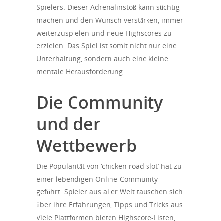
Spielers. Dieser Adrenalinstoß kann süchtig
machen und den Wunsch verstärken, immer
weiterzuspielen und neue Highscores zu
erzielen. Das Spiel ist somit nicht nur eine
Unterhaltung, sondern auch eine kleine
mentale Herausforderung.
Die Community
und der
Wettbewerb
Die Popularität von ‘chicken road slot’ hat zu
einer lebendigen Online-Community
geführt. Spieler aus aller Welt tauschen sich
über ihre Erfahrungen, Tipps und Tricks aus.
Viele Plattformen bieten Highscore-Listen,