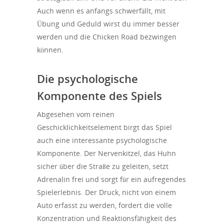
Auch wenn es anfangs schwerfällt, mit
Übung und Geduld wirst du immer besser
werden und die Chicken Road bezwingen
können.
Die psychologische
Komponente des Spiels
Abgesehen vom reinen
Geschicklichkeitselement birgt das Spiel
auch eine interessante psychologische
Komponente. Der Nervenkitzel, das Huhn
sicher über die Straße zu geleiten, setzt
Adrenalin frei und sorgt für ein aufregendes
Spielerlebnis. Der Druck, nicht von einem
Auto erfasst zu werden, fordert die volle
Konzentration und Reaktionsfähigkeit des