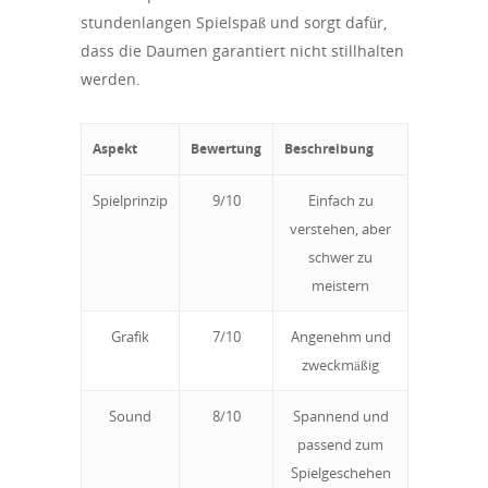
stundenlangen Spielspaß und sorgt dafür,
dass die Daumen garantiert nicht stillhalten
werden.
Aspekt
Bewertung
Beschreibung
Spielprinzip
9/10
Einfach zu
verstehen, aber
schwer zu
meistern
Grafik
7/10
Angenehm und
zweckmäßig
Sound
8/10
Spannend und
passend zum
Spielgeschehen