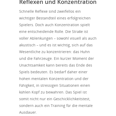
Reflexen und Konzentration
Schnelle Reflexe sind zweifellos ein
wichtiger Bestandteil eines erfolgreichen
Spielers. Doch auch Konzentration spielt
eine entscheidende Rolle. Die Straße ist
voller Ablenkungen – sowohl visuell als auch
akustisch – und es ist wichtig, sich auf das
Wesentliche zu konzentrieren: das Huhn
und die Fahrzeuge. Ein kurzer Moment der
Unachtsamkeit kann bereits das Ende des
Spiels bedeuten. Es bedarf daher einer
hohen mentalen Konzentration und der
Fähigkeit, in stressigen Situationen einen
kühlen Kopf zu bewahren. Das Spiel ist
somit nicht nur ein Geschicklichkeitstest,
sondern auch ein Training für die mentale
Ausdauer.