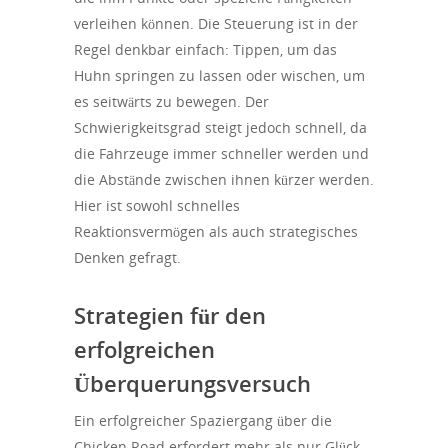
verleihen können. Die Steuerung ist in der
Regel denkbar einfach: Tippen, um das
Huhn springen zu lassen oder wischen, um
es seitwärts zu bewegen. Der
Schwierigkeitsgrad steigt jedoch schnell, da
die Fahrzeuge immer schneller werden und
die Abstände zwischen ihnen kürzer werden.
Hier ist sowohl schnelles
Reaktionsvermögen als auch strategisches
Denken gefragt.
Strategien für den
erfolgreichen
Überquerungsversuch
Ein erfolgreicher Spaziergang über die
Chicken Road erfordert mehr als nur Glück.