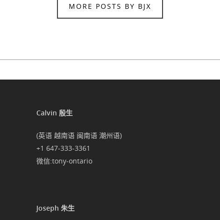
MORE POSTS BY BJX
Calvin 殷生
(英语 越南语 闽南语 潮州语)
+1 647-333-3361
微信:tony-ontario
Joseph 朱生