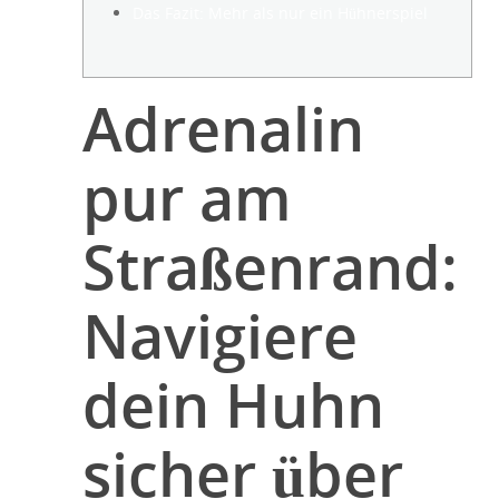
Das Fazit: Mehr als nur ein Hühnerspiel
Adrenalin
pur am
Straßenrand:
Navigiere
dein Huhn
sicher über