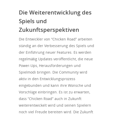
Die Weiterentwicklung des
Spiels und
Zukunftsperspektiven
Die Entwickler von “Chicken Road” arbeiten
ständig an der Verbesserung des Spiels und
der Einführung neuer Features. Es werden
regelmäßig Updates veröffentlicht, die neue
Power-Ups, Herausforderungen und
Spielmodi bringen. Die Community wird
aktiv in den Entwicklungsprozess
eingebunden und kann ihre Wünsche und
Vorschläge einbringen. Es ist zu erwarten,
dass “Chicken Road” auch in Zukunft
weiterentwickelt wird und seinen Spielern
noch viel Freude bereiten wird. Die Zukunft