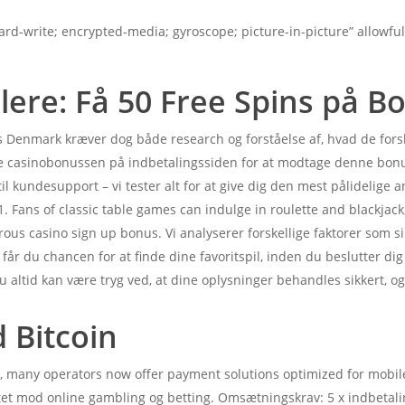
ard-write; encrypted-media; gyroscope; picture-in-picture” allowfu
lere: Få 50 Free Spins på Bo
s Denmark kræver dog både research og forståelse af, hvad de fors
e casinobonussen på indbetalingssiden for at modtage denne bonus.
til kundesupport – vi tester alt for at give dig den mest pålidelige
. Fans of classic table games can indulge in roulette and blackjack,
rous casino sign up bonus. Vi analyserer forskellige faktorer som s
år du chancen for at finde dine favoritspil, inden du beslutter dig f
 altid kan være tryg ved, at dine oplysninger behandles sikkert, og 
 Bitcoin
, many operators now offer payment solutions optimized for mobile 
tet mod online gambling og betting. Omsætningskrav: 5 x indbetal