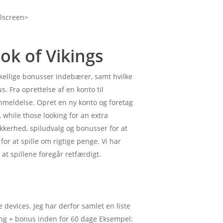
llscreen>
ok of Vikings
kellige bonusser indebærer, samt hvilke
 Fra oprettelse af en konto til
 anmeldelse. Opret en ny konto og foretag
 while those looking for an extra
ikkerhed, spiludvalg og bonusser for at
or at spille om rigtige penge. Vi har
at spillene foregår retfærdigt.
devices. Jeg har derfor samlet en liste
ing + bonus inden for 60 dage Eksempel: