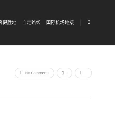
度假胜地
自定路线
国际机场地接
No Comments
0