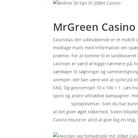
MrGreen Casino 
CasinoGo, der udelukkende er et mobilt cas
modtage mails med information om spænd
præmie. For at komme til et landbaseret 
casinoer er værd at kigge nærmere på, hv
værktøjer til søgninger og sammenligninge
ulemper, der kan være ved at spille på e
FAQ. Og gennemspil 10 x 100 = 1. Læs hv
spins og andre attraktive kampagner. Hol
medlem
spiloplevelser. Som du har kunne
at det giver øget sikkerhed. Siden tilb
Casino House er altid at give dig en tryg,