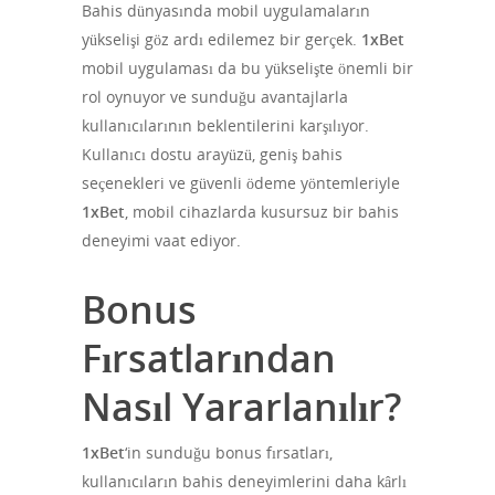
Bahis dünyasında mobil uygulamaların
yükselişi göz ardı edilemez bir gerçek.
1xBet
mobil uygulaması da bu yükselişte önemli bir
rol oynuyor ve sunduğu avantajlarla
kullanıcılarının beklentilerini karşılıyor.
Kullanıcı dostu arayüzü, geniş bahis
seçenekleri ve güvenli ödeme yöntemleriyle
1xBet
, mobil cihazlarda kusursuz bir bahis
deneyimi vaat ediyor.
Bonus
Fırsatlarından
Nasıl Yararlanılır?
1xBet
‘in sunduğu bonus fırsatları,
kullanıcıların bahis deneyimlerini daha kârlı