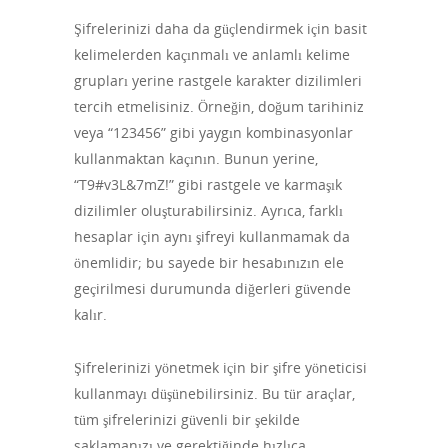
Şifrelerinizi daha da güçlendirmek için basit
kelimelerden kaçınmalı ve anlamlı kelime
grupları yerine rastgele karakter dizilimleri
tercih etmelisiniz. Örneğin, doğum tarihiniz
veya “123456” gibi yaygın kombinasyonlar
kullanmaktan kaçının. Bunun yerine,
“T9#v3L&7mZ!” gibi rastgele ve karmaşık
dizilimler oluşturabilirsiniz. Ayrıca, farklı
hesaplar için aynı şifreyi kullanmamak da
önemlidir; bu sayede bir hesabınızın ele
geçirilmesi durumunda diğerleri güvende
kalır.
Şifrelerinizi yönetmek için bir şifre yöneticisi
kullanmayı düşünebilirsiniz. Bu tür araçlar,
tüm şifrelerinizi güvenli bir şekilde
saklamanızı ve gerektiğinde hızlıca