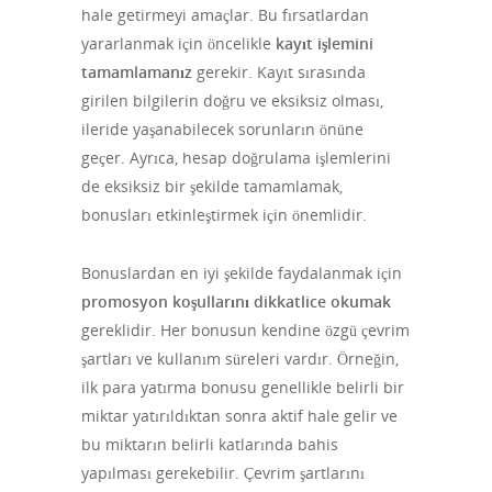
hale getirmeyi amaçlar. Bu fırsatlardan
yararlanmak için öncelikle
kayıt işlemini
tamamlamanız
gerekir. Kayıt sırasında
girilen bilgilerin doğru ve eksiksiz olması,
ileride yaşanabilecek sorunların önüne
geçer. Ayrıca, hesap doğrulama işlemlerini
de eksiksiz bir şekilde tamamlamak,
bonusları etkinleştirmek için önemlidir.
Bonuslardan en iyi şekilde faydalanmak için
promosyon koşullarını dikkatlice okumak
gereklidir. Her bonusun kendine özgü çevrim
şartları ve kullanım süreleri vardır. Örneğin,
ilk para yatırma bonusu genellikle belirli bir
miktar yatırıldıktan sonra aktif hale gelir ve
bu miktarın belirli katlarında bahis
yapılması gerekebilir. Çevrim şartlarını