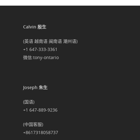
Calvin 殷生
(英语 越南语 闽南语 潮州语)
+1 647-333-3361
微信:tony-ontario
Joseph 朱生
(国语)
+1 647-889-9236
(中国客服)
+8617318058737