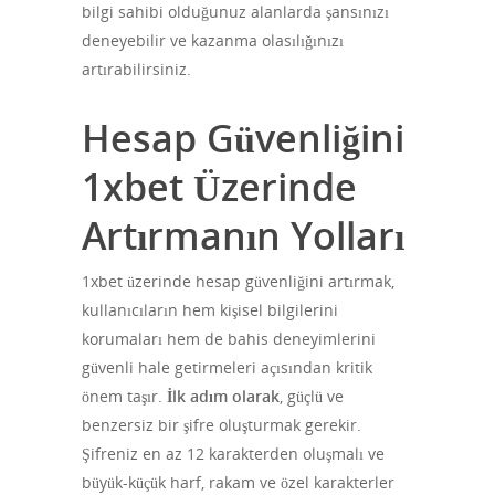
bilgi sahibi olduğunuz alanlarda şansınızı
deneyebilir ve kazanma olasılığınızı
artırabilirsiniz.
Hesap Güvenliğini
1xbet Üzerinde
Artırmanın Yolları
1xbet üzerinde hesap güvenliğini artırmak,
kullanıcıların hem kişisel bilgilerini
korumaları hem de bahis deneyimlerini
güvenli hale getirmeleri açısından kritik
önem taşır.
İlk adım olarak
, güçlü ve
benzersiz bir şifre oluşturmak gerekir.
Şifreniz en az 12 karakterden oluşmalı ve
büyük-küçük harf, rakam ve özel karakterler