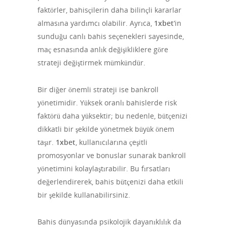
faktörler, bahisçilerin daha bilinçli kararlar
almasına yardımcı olabilir. Ayrıca,
1xbet
‘in
sunduğu canlı bahis seçenekleri sayesinde,
maç esnasında anlık değişikliklere göre
strateji değiştirmek mümkündür.
Bir diğer önemli strateji ise bankroll
yönetimidir. Yüksek oranlı bahislerde risk
faktörü daha yüksektir; bu nedenle, bütçenizi
dikkatli bir şekilde yönetmek büyük önem
taşır.
1xbet
, kullanıcılarına çeşitli
promosyonlar ve bonuslar sunarak bankroll
yönetimini kolaylaştırabilir. Bu fırsatları
değerlendirerek, bahis bütçenizi daha etkili
bir şekilde kullanabilirsiniz.
Bahis dünyasında psikolojik dayanıklılık da