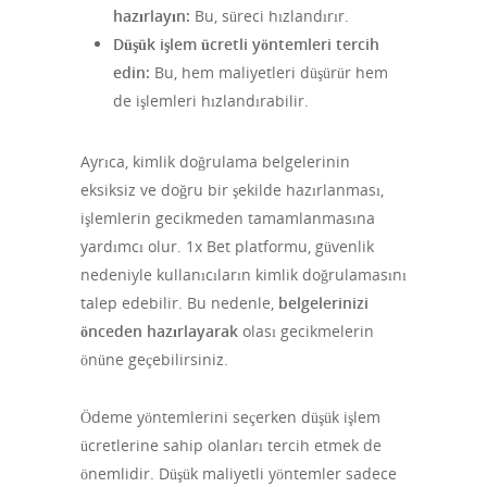
hazırlayın:
Bu, süreci hızlandırır.
Düşük işlem ücretli yöntemleri tercih
edin:
Bu, hem maliyetleri düşürür hem
de işlemleri hızlandırabilir.
Ayrıca, kimlik doğrulama belgelerinin
eksiksiz ve doğru bir şekilde hazırlanması,
işlemlerin gecikmeden tamamlanmasına
yardımcı olur. 1x Bet platformu, güvenlik
nedeniyle kullanıcıların kimlik doğrulamasını
talep edebilir. Bu nedenle,
belgelerinizi
önceden hazırlayarak
olası gecikmelerin
önüne geçebilirsiniz.
Ödeme yöntemlerini seçerken düşük işlem
ücretlerine sahip olanları tercih etmek de
önemlidir. Düşük maliyetli yöntemler sadece