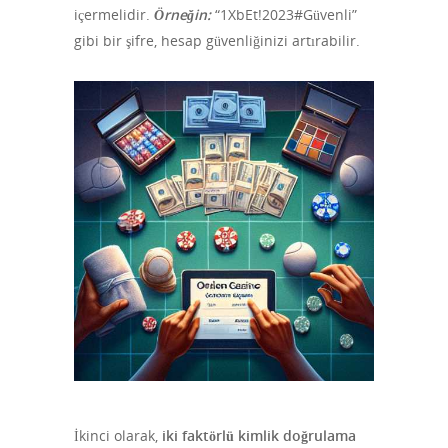
içermelidir.
Örneğin:
“1XbEt!2023#Güvenli”
gibi bir şifre, hesap güvenliğinizi artırabilir.
İkinci olarak,
iki faktörlü kimlik doğrulama