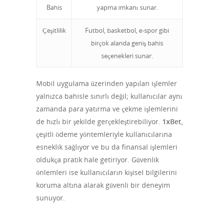
Bahis
yapma imkanı sunar.
Çeşitlilik
Futbol, basketbol, e-spor gibi
birçok alanda geniş bahis
seçenekleri sunar.
Mobil uygulama üzerinden yapılan işlemler
yalnızca bahisle sınırlı değil; kullanıcılar aynı
zamanda para yatırma ve çekme işlemlerini
de hızlı bir şekilde gerçekleştirebiliyor.
1xBet
,
çeşitli ödeme yöntemleriyle kullanıcılarına
esneklik sağlıyor ve bu da finansal işlemleri
oldukça pratik hale getiriyor. Güvenlik
önlemleri ise kullanıcıların kişisel bilgilerini
koruma altına alarak güvenli bir deneyim
sunuyor.