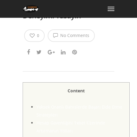
1xbet mobil ile Üstun Bahis
Deneyimi Yasayin
No Comments
0
Content
Yüksek Oranlı Bahislerde Başarı Elde Etme
Stratejileri
Hesap Güvenliğini 1xbet Üzerinde
Artırmanın Yolları