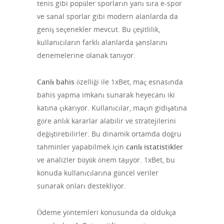
tenis gibi popüler sporların yanı sıra e-spor
ve sanal sporlar gibi modern alanlarda da
geniş seçenekler mevcut. Bu çeşitlilik,
kullanıcıların farklı alanlarda şanslarını
denemelerine olanak tanıyor.
Canlı bahis
özelliği ile 1xBet, maç esnasında
bahis yapma imkanı sunarak heyecanı iki
katına çıkarıyor. Kullanıcılar, maçın gidişatına
göre anlık kararlar alabilir ve stratejilerini
değiştirebilirler. Bu dinamik ortamda doğru
tahminler yapabilmek için
canlı istatistikler
ve analizler büyük önem taşıyor. 1xBet, bu
konuda kullanıcılarına güncel veriler
sunarak onları destekliyor.
Ödeme yöntemleri konusunda da oldukça