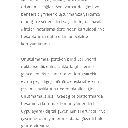
erişmenizi sağlar. Aynı zamanda, güçlü ve
benzersiz şifreler oluşturmanıza yardımcı
olur. Şifre yöneticileri sayesinde, karmaşık
şifreleri hatırlama derdinden kurtulabilir ve
hesaplarınızı daha etkin bir şekilde
koruyabilirsiniz.
Unutulmaması gereken bir diğer önemli
nokta ise düzenli aralıklarla şifrelerinizi
güncellemektir. Siber tehditlerin sürekli
evrim geçirdiği günümüzde, eski şifrelerin
güvenlik açıklarına neden olabileceğini
unutmamalısınız.
1xBet
gibi platformlarda
hesabınızı korumak için bu yöntemleri
uygulayarak dijital güvenliğinizi artırabilir ve
çevrimiçi deneyimlerinizi daha güvenli hale
getirebilirsiniz.