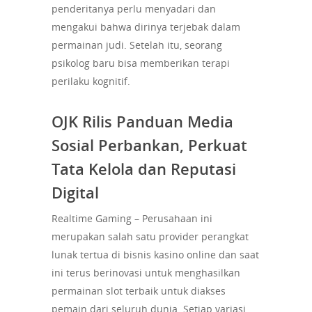
penderitanya perlu menyadari dan
mengakui bahwa dirinya terjebak dalam
permainan judi. Setelah itu, seorang
psikolog baru bisa memberikan terapi
perilaku kognitif.
OJK Rilis Panduan Media
Sosial Perbankan, Perkuat
Tata Kelola dan Reputasi
Digital
Realtime Gaming – Perusahaan ini
merupakan salah satu provider perangkat
lunak tertua di bisnis kasino online dan saat
ini terus berinovasi untuk menghasilkan
permainan slot terbaik untuk diakses
pemain dari seluruh dunia. Setiap variasi