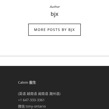
Author
bjx
MORE POSTS BY BJX
Calvin 殷生
(英语 越南语 闽南语 潮州语)
+1 647-333-3361
微信:tony-ontario