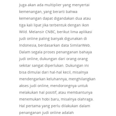
Juga akan ada multiplier yang menyertai
kemenangan, yang berarti bahwa
kemenangan dapat digandakan dua atau
tiga kali lipat jika terbentuk dengan ikon
Wild. Melansir CNBC, berikut lima aplikasi
judi online paling banyak digunakan di
Indonesia, berdasarkan data SimilarWeb.
Dalam segala proses penanganan bahaya
judi online, dukungan dari orang-orang
sekitar sangat diperlukan. Dukungan ini
bisa dimulai dari hal-hal kecil, misalnya
mendengarkan keluhannya, menghilangkan
akses judi online, mendorongnya untuk
melakukan hal positif, atau membantunya
menemukan hobi baru, misalnya olahraga.
Hal pertama yang perlu dilakukan dalam
penanganan judi online adalah