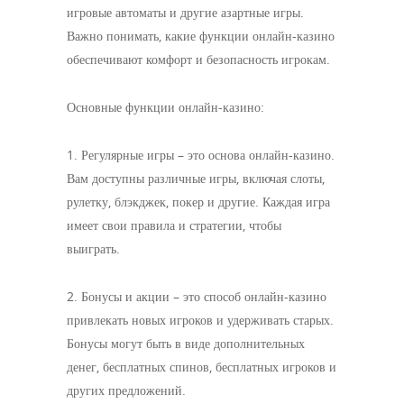
игровые автоматы и другие азартные игры.
Важно понимать, какие функции онлайн-казино
обеспечивают комфорт и безопасность игрокам.
Основные функции онлайн-казино:
1. Регулярные игры – это основа онлайн-казино.
Вам доступны различные игры, включая слоты,
рулетку, блэкджек, покер и другие. Каждая игра
имеет свои правила и стратегии, чтобы
выиграть.
2. Бонусы и акции – это способ онлайн-казино
привлекать новых игроков и удерживать старых.
Бонусы могут быть в виде дополнительных
денег, бесплатных спинов, бесплатных игроков и
других предложений.