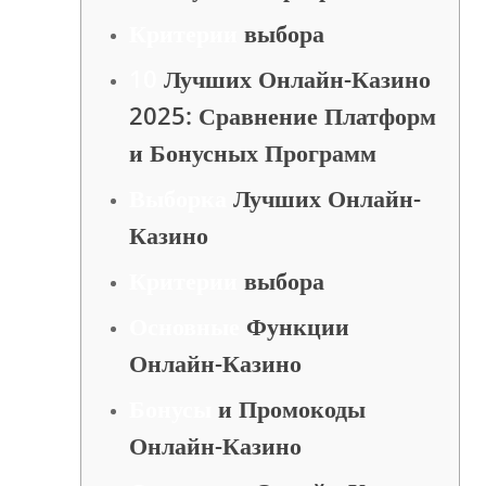
Критерии
выбора
10
Лучших Онлайн-Казино
2025: Сравнение Платформ
и Бонусных Программ
Выборка
Лучших Онлайн-
Казино
Критерии
выбора
Основные
Функции
Онлайн-Казино
Бонусы
и Промокоды
Онлайн-Казино