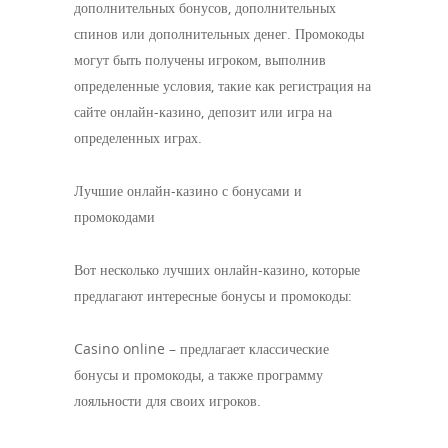
дополнительных бонусов, дополнительных
спинов или дополнительных денег. Промокоды
могут быть получены игроком, выполнив
определенные условия, такие как регистрация на
сайте онлайн-казино, депозит или игра на
определенных играх.
Лучшие онлайн-казино с бонусами и
промокодами
Вот несколько лучших онлайн-казино, которые
предлагают интересные бонусы и промокоды:
Casino online – предлагает классические
бонусы и промокоды, а также программу
лояльности для своих игроков.