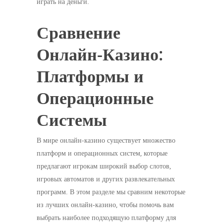
играть на деньги.
Сравнение
Онлайн-Казино:
Платформы и
Операционные
Системы
В мире онлайн-казино существует множество
платформ и операционных систем, которые
предлагают игрокам широкий выбор слотов,
игровых автоматов и других развлекательных
программ. В этом разделе мы сравним некоторые
из лучших онлайн-казино, чтобы помочь вам
выбрать наиболее подходящую платформу для