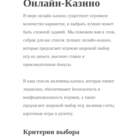
Онлайн-Казино
В мире онлайн-казино существует огромное
количество вариантов, и выбрать лучшее может
быть сложной задачей. Мы поможем вам в этом,
собрав для вас список лучших онлайн-казино,
которые предлагают игрокам широкий выбор
игр на деньги, высокие ставки и
привлекательные бонусы.
В наш список включены казино, которые имеют
лицензию, обеспечивают безопасность и
конфиденциальность игроков, а также
предлагают широкий выбор игр, включая слоты,
карточные игры и рулетку.
Критерии выбора