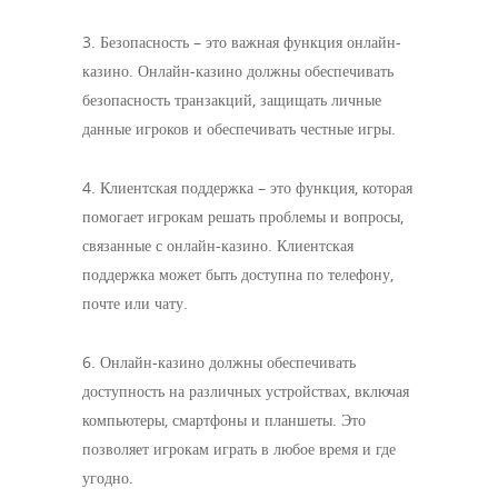
3. Безопасность – это важная функция онлайн-
казино. Онлайн-казино должны обеспечивать
безопасность транзакций, защищать личные
данные игроков и обеспечивать честные игры.
4. Клиентская поддержка – это функция, которая
помогает игрокам решать проблемы и вопросы,
связанные с онлайн-казино. Клиентская
поддержка может быть доступна по телефону,
почте или чату.
6. Онлайн-казино должны обеспечивать
доступность на различных устройствах, включая
компьютеры, смартфоны и планшеты. Это
позволяет игрокам играть в любое время и где
угодно.