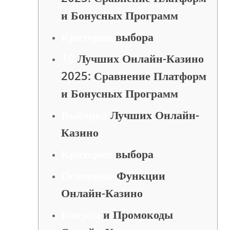
и Бонусных Программ
Критерии
выбора
10
Лучших Онлайн-Казино
2025: Сравнение Платформ
и Бонусных Программ
Выборка
Лучших Онлайн-
Казино
Критерии
выбора
Основные
Функции
Онлайн-Казино
Бонусы
и Промокоды