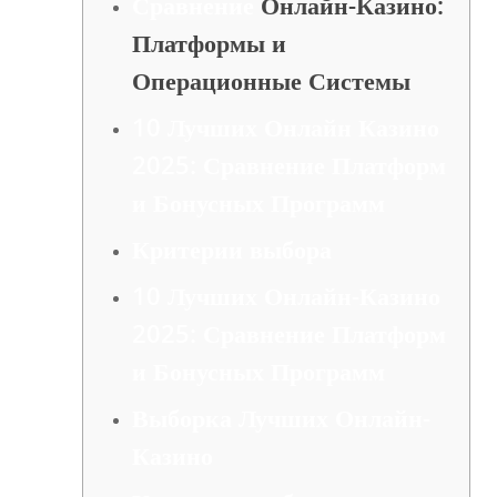
Сравнение
Онлайн-Казино:
Платформы и
Операционные Системы
10 Лучших Онлайн Казино
2025: Сравнение Платформ
и Бонусных Программ
Критерии выбора
10 Лучших Онлайн-Казино
2025: Сравнение Платформ
и Бонусных Программ
Выборка Лучших Онлайн-
Казино