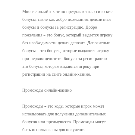
Многие онлайн-казино предлагают классические
бонусы, такие как добро пожелания, депозитные
бонусы и бонусы за регистрацию. Добро
пожелания – это бонус, который выдается игроку
без необходимости делать депозит. Депозитные
бонусы – это бонусы, которые выдаются игроку
при первом депозите. Бонусы за регистрацию –
это бонусы, которые выдаются игроку при
регистрации на сайте онлайн-казино.
Промокоды онлайн-казино
Промокоды – это коды, которые игрок может
использовать для получения дополнительных
бонусов или преимуществ. Промокоды могут
быть использованы для получения