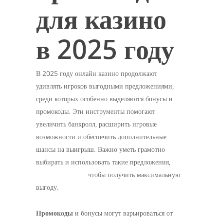
для казино
в 2025 году
В 2025 году онлайн казино продолжают
удивлять игроков выгодными предложениями,
среди которых особенно выделяются бонусы и
промокоды. Эти инструменты помогают
увеличить банкролл, расширить игровые
возможности и обеспечить дополнительные
шансы на выигрыш. Важно уметь грамотно
выбирать и использовать такие предложения,
Selector Casino
чтобы получить максимальную
выгоду.
Промокоды
и бонусы могут варьироваться от