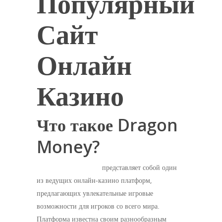
Популярный
Сайт
Онлайн
Казино
Что такое Dragon
Money?
Dragon money сайт
представляет собой один
из ведущих онлайн-казино платформ,
предлагающих увлекательные игровые
возможности для игроков со всего мира.
Платформа известна своим разнообразным