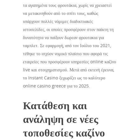
τα αγαπημένα τους φρουτάκια, χωρίς να χρειαστεί
να μετακινηθούν από το σπίτι τους, καθώς
υπάρχουν πολλές νόμιμες διαδικτυακές
ιστοσελίδες, οι οποίες προσφέρουν στον παίκτη τη
δυνατότητα να παίξουν δωρεαν φρουτακια για
ταμπλετ. Σε εφαρμογή, από τον Ιούλιο του 2021,
τέθηκε το ισχύον νομικό πλαίσιο που αφορά τις
εταιρείες που προσφέρουν υπηρεσίες online καζίνο
live και στοιχηματισμού. Μετά από εκτενή έρευνα,
το Instant Casino ξεχωρίζει ως το καλύτερο
online casino greece για το 2025.
Κατάθεση και
ανάληψη σε νέες
τοποθεσίες καζίνο