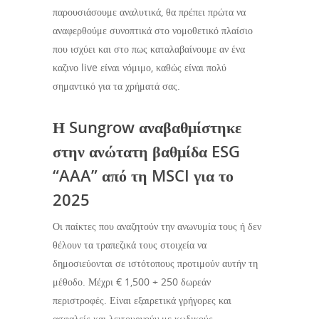
παρουσιάσουμε αναλυτικά, θα πρέπει πρώτα να
αναφερθούμε συνοπτικά στο νομοθετικό πλαίσιο
που ισχύει και στο πως καταλαβαίνουμε αν ένα
καζινο live είναι νόμιμο, καθώς είναι πολύ
σημαντικό για τα χρήματά σας.
Η Sungrow αναβαθμίστηκε
στην ανώτατη βαθμίδα ESG
“AAA” από τη MSCI για το
2025
Οι παίκτες που αναζητούν την ανωνυμία τους ή δεν
θέλουν τα τραπεζικά τους στοιχεία να
δημοσιεύονται σε ιστότοπους προτιμούν αυτήν τη
μέθοδο. Μέχρι € 1,500 + 250 δωρεάν
περιστροφές. Είναι εξαιρετικά γρήγορες και
ασφαλείς και λειτουργούν με κωδικούς