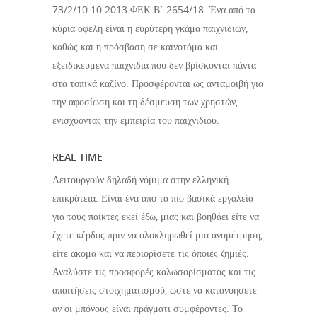
73/2/10 10 2013 ΦΕΚ Β΄ 2654/18. Ένα από τα
κύρια οφέλη είναι η ευρύτερη γκάμα παιχνιδιών,
καθώς και η πρόσβαση σε καινοτόμα και
εξειδικευμένα παιχνίδια που δεν βρίσκονται πάντα
στα τοπικά καζίνο. Προσφέρονται ως ανταμοιβή για
την αφοσίωση και τη δέσμευση των χρηστών,
ενισχύοντας την εμπειρία του παιχνιδιού.
REAL TIME
Λειτουργούν δηλαδή νόμιμα στην ελληνική
επικράτεια. Είναι ένα από τα πιο βασικά εργαλεία
για τους παίκτες εκεί έξω, μιας και βοηθάει είτε να
έχετε κέρδος πριν να ολοκληρωθεί μια αναμέτρηση,
είτε ακόμα και να περιορίσετε τις όποιες ζημιές.
Αναλύστε τις προσφορές καλωσορίσματος και τις
απαιτήσεις στοιχηματισμού, ώστε να κατανοήσετε
αν οι μπόνους είναι πράγματι συμφέροντες. Το