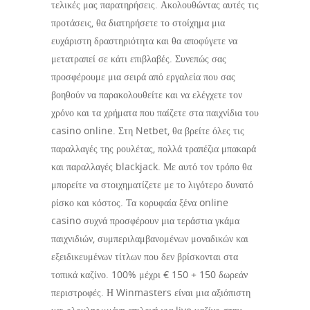
τελικές μας παρατηρήσεις. Ακολουθώντας αυτές τις
προτάσεις, θα διατηρήσετε το στοίχημα μια
ευχάριστη δραστηριότητα και θα αποφύγετε να
μετατραπεί σε κάτι επιβλαβές. Συνεπώς σας
προσφέρουμε μια σειρά από εργαλεία που σας
βοηθούν να παρακολουθείτε και να ελέγχετε τον
χρόνο και τα χρήματα που παίζετε στα παιχνίδια του
casino online. Στη Netbet, θα βρείτε όλες τις
παραλλαγές της ρουλέτας, πολλά τραπέζια μπακαρά
και παραλλαγές blackjack. Με αυτό τον τρόπο θα
μπορείτε να στοιχηματίζετε με το λιγότερο δυνατό
ρίσκο και κόστος. Τα κορυφαία ξένα online
casino συχνά προσφέρουν μια τεράστια γκάμα
παιχνιδιών, συμπεριλαμβανομένων μοναδικών και
εξειδικευμένων τίτλων που δεν βρίσκονται στα
τοπικά καζίνο. 100% μέχρι € 150 + 150 δωρεάν
περιστροφές. Η Winmasters είναι μια αξιόπιστη