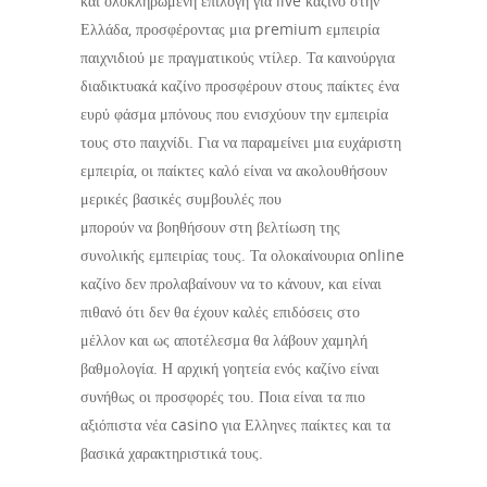
και ολοκληρωμένη επιλογή για live καζίνο στην
Ελλάδα, προσφέροντας μια premium εμπειρία
παιχνιδιού με πραγματικούς ντίλερ. Τα καινούργια
διαδικτυακά καζίνο προσφέρουν στους παίκτες ένα
ευρύ φάσμα μπόνους που ενισχύουν την εμπειρία
τους στο παιχνίδι. Για να παραμείνει μια ευχάριστη
εμπειρία, οι παίκτες καλό είναι να ακολουθήσουν
μερικές βασικές συμβουλές που
PlayZilla κριτικες
μπορούν να βοηθήσουν στη βελτίωση της
συνολικής εμπειρίας τους. Τα ολοκαίνουρια online
καζίνο δεν προλαβαίνουν να το κάνουν, και είναι
πιθανό ότι δεν θα έχουν καλές επιδόσεις στο
μέλλον και ως αποτέλεσμα θα λάβουν χαμηλή
βαθμολογία. Η αρχική γοητεία ενός καζίνο είναι
συνήθως οι προσφορές του. Ποια είναι τα πιο
αξιόπιστα νέα casino για Ελληνες παίκτες και τα
βασικά χαρακτηριστικά τους.