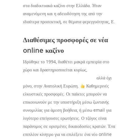
στα διαδικτυακά καζίνο στην Ελλάδα. Ήταν
αναμενόμενη και η αδειοδότηση της από την
ιδιαίτερα προσεκτική, σε θέματα φερεγγυότητας, Ε.
Διαθέσιμες προσφορές σε νέα
online καζίνο
Ιδρύθηκε το 1994, διαθέτει μακρά εμπειρία στο
χώρο και δραστηριοποιείται κυρίως,
https://www.hgc.gov.gr/index.php/
αλλά όχι
μόνο, στην Ανατολική Ευρώπη.
Καθημερινές
ελκυστικές προσφορές. Οι παίκτες μπορούν να
επικοινωνούν με την υποστήριξη μέσω ζωντανής
συνομιλίας για άμεση βοήθεια, ή μέσω email για
λιγότερο επείγουσες ερωτήσεις. Ο τζόγος είναι
παράνομος σε ορισμένες δικαιοδοσίες κρατών. Ένα
επιπλέον κίνητρο για να επιλέξετε ένα νέο online