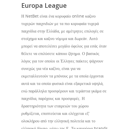
Europa League
Η NetBet είναι ένα κορυφαίο online καζινο
τυχερών παιχνιδιών με τα πιο κορυφαία τυχερά
παιχνίδια στην Ελλάδα, με αμέτρητες επιλογές σε
στοίχημα και καζινο νόμιμα και δωρεάν. Αυτό
μπορεί να αποτελέσει μεγάλο όφελος για εσάς όταν
θέλετε να επιλύσετε κάποιο ζήτημα. Ο βασικός
λόγος για τον οποίοι οι Έλληνες παίκτες ψάχνουν
συνεχώς για νέα καζίνο, είναι για να
εκμεταλλευτούν τα μπόνους με τα οποία έρχονται
αυτά και τα οποία φυσικά είναι εξαιρετικά υψηλά,
ενώ παράλληλα προσφέρουν και τεράστια γκάμα σε
παιχνίδια, παρόχους και προσφορές. Η
δραστηριότητα των εταιρειών του χώρου
ρυθμίζεται, εποπτεύεται και ελέγχεται εξ’
ολοκλήρου από την ελληνική πολιτεία και το
ελληνικό δίκαιο, μέσω της Ε. Τα καινούρια brands