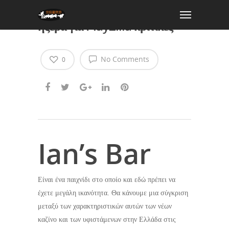
10 πράγματα που θα ήθελα να
ήξερα για PlayZilla κριτικες
No Comments
0
Ian’s Bar
Είναι ένα παιχνίδι στο οποίο και εδώ πρέπει να
έχετε μεγάλη ικανότητα. Θα κάνουμε μια σύγκριση
μεταξύ των χαρακτηριστικών αυτών των νέων
καζίνο και των υφιστάμενων στην Ελλάδα στις