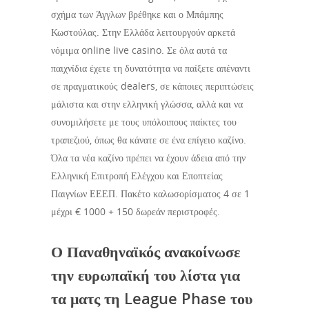
σχήμα των Άγγλων βρέθηκε και ο Μπάμπης
Κωστούλας. Στην Ελλάδα λειτουργούν αρκετά
νόμιμα online live casino. Σε όλα αυτά τα
παιχνίδια έχετε τη δυνατότητα να παίξετε απέναντι
σε πραγματικούς dealers, σε κάποιες περιπτώσεις
μάλιστα και στην ελληνική γλώσσα, αλλά και να
συνομιλήσετε με τους υπόλοιπους παίκτες του
τραπεζιού, όπως θα κάνατε σε ένα επίγειο καζίνο.
Όλα τα νέα καζίνο πρέπει να έχουν άδεια από την
Ελληνική Επιτροπή Ελέγχου και Εποπτείας
Παιγνίων ΕΕΕΠ. Πακέτο καλωσορίσματος 4 σε 1
μέχρι € 1000 + 150 δωρεάν περιστροφές.
Ο Παναθηναϊκός ανακοίνωσε
την ευρωπαϊκή του λίστα για
τα ματς τη League Phase του