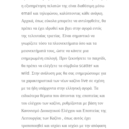
η εξυπηρέτηση πελατών της είναι διαθέσιμη μέσω
email και τηλεφώνου, καλύπτοντας κάθε ανάγκη.
Αρχικά, όπως εύκολα μπορείτε να αντιληφθείτε, θα
πρέπει να έχει ιδρυθεί και βγει στην αγορά εντός
της τελευταίας τριετίας. Είναι σημαντικό να
γνωρίζετε τόσο τα πλεονεκτήματα όσο και τα
μειονεκτήματά τους, ώστε να κάνετε μια
ενημερωμένη επιλογή. Πριν ξεκινήσετε το παιχνίδι,
θα πρέπει να ελέγξετε τα σύμβολα scatter και
wild. Στην ανάλυση μας θα σας ενημερώσουμε για
τα χαρακτηριστικά των νέων καζίνο live σε σχέση
με τα ήδη υπάρχοντα στην ελληνική αγορά. Τα
ειδικότερα θέματα που άπτονται της εποπτείας και
του ελέγχου των καζίνο, ρυθμίζονται με βάση τον
Κανονισμό Διοικητικού Ελέγχου και Εποπτείας της
Λειτουργίας των Καζίνο , όπως αυτός έχει
τροποποιηθεί και ισχύει και ισχύει με την απόφαση