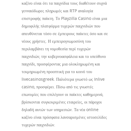
καζίνο είναι ότι τα παιχνίδια τους διαθέτουν συχνά
γενναιόδωρες πληρωμές και RTP αναλογία
επιστροφής παίκτη. Το Playzilla Casino είναι μια
δημοφιλής πλατφόρμα τυχερών παιχνιδιών που
απευθύνεται τόσο σε έμπειρους παίκτες όσο και σε
νέους χρήστες. Η εμπειρογνωμοσύνη του
περιλαμβάνει τη νομοθεσία περί τυχερών
παιχνιδιών, την κυβερνοασφάλεια και το υπεύθυνο
παιχνίδι, προσφέροντας μια ολοκληρωμένη και
τεκμηριωμένη προοπτική για το κοινό του
livecasinosgreek. Παλιότερα γνωστό ως Inlive
casino, προσφέρει. Πίσω από τις γνωστές
επωνυμίες που επιλέγουν οι παίκτες καθημερινά,
βρίσκονται συγκεκριμένες εταιρείες, οι πάροχοι
δηλαδή αυτών των υπηρεσιών. Τα νέα online
καζίνο είναι πρόσφατα λανσαρισμένες ιστοσελίδες
τυχερών παιχνιδιών.