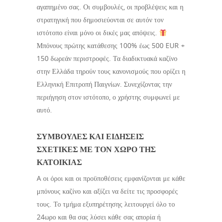
αγαπημένο σας. Οι συμβουλές, οι προβλέψεις και η
στρατηγική που δημοσιεύονται σε αυτόν τον
ιστότοπο είναι μόνο οι δικές μας απόψεις.
Μπόνους πρώτης κατάθεσης 100% έως 500 EUR +
150 δωρεάν περιστροφές. Τα διαδικτυακά καζίνο
στην Ελλάδα τηρούν τους κανονισμούς που ορίζει η
Ελληνική Επιτροπή Παιγνίων. Συνεχίζοντας την
περιήγηση στον ιστότοπο, ο χρήστης συμφωνεί με
αυτό.
ΣΥΜΒΟΥΛΕΣ ΚΑΙ ΕΙΔΗΣΕΙΣ
ΣΧΕΤΙΚΕΣ ΜΕ ΤΟΝ ΧΩΡΟ ΤΗΣ
ΚΑΤΟΙΚΙΑΣ
A οι όροι και οι προϋποθέσεις εμφανίζονται με κάθε
μπόνους καζίνο και αξίζει να δείτε τις προσφορές
τους. Το τμήμα εξυπηρέτησης λειτουργεί όλο το
24ωρο και θα σας λύσει κάθε σας απορία ή