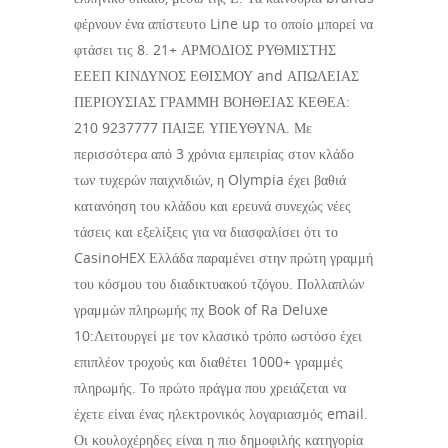
φέρνουν ένα απίστευτο Line up το οποίο μπορεί να
φτάσει τις 8. 21+ ΑΡΜΟΔΙΟΣ ΡΥΘΜΙΣΤΗΣ
ΕΕΕΠ ΚΙΝΔΥΝΟΣ ΕΘΙΣΜΟΥ and ΑΠΩΛΕΙΑΣ
ΠΕΡΙΟΥΣΙΑΣ ΓΡΑΜΜΗ ΒΟΗΘΕΙΑΣ ΚΕΘΕΑ:
210 9237777 ΠΑΙΞΕ ΥΠΕΥΘΥΝΑ. Με
περισσότερα από 3 χρόνια εμπειρίας στον κλάδο
των τυχερών παιχνιδιών, η Olympia έχει βαθιά
κατανόηση του κλάδου και ερευνά συνεχώς νέες
τάσεις και εξελίξεις για να διασφαλίσει ότι το
CasinoHEX Ελλάδα παραμένει στην πρώτη γραμμή
του κόσμου του διαδικτυακού τζόγου. Πολλαπλών
γραμμών πληρωμής πχ Book of Ra Deluxe
10:Λειτουργεί με τον κλασικό τρόπο ωστόσο έχει
επιπλέον τροχούς και διαθέτει 1000+ γραμμές
πληρωμής. Το πρώτο πράγμα που χρειάζεται να
έχετε είναι ένας ηλεκτρονικός λογαριασμός email.
Οι κουλοχέρηδες είναι η πιο δημοφιλής κατηγορία