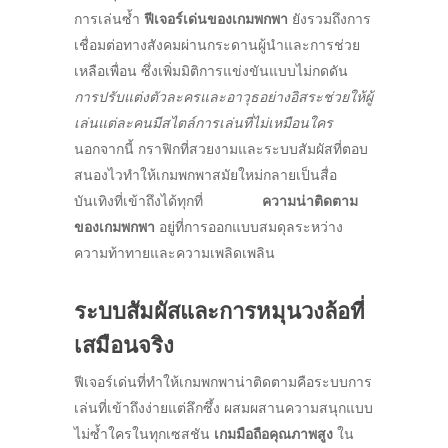
การเล่นซ้ำ
ฟีเจอร์เด่นของเกมพกพา
ยังรวมถึงการ
เชื่อมต่อทางสังคมผ่านกระดานผู้นำและการช่วย
เหลือเพื่อน ซึ่งเพิ่มมิติการแข่งขันแบบไม่กดดัน
การปรับแต่งตัวละครและอาวุธอย่างอิสระช่วยให้ผู้
เล่นแต่ละคนมีสไตล์การเล่นที่ไม่เหมือนใคร
นอกจากนี้ กราฟิกที่สวยงามและระบบสัมผัสที่ตอบ
สนองไวทำให้เกมพกพาสมัยใหม่กลายเป็นสื่อ
บันเทิงที่เข้าถึงได้ทุกที่
แท่งบอล
ความน่าติดตาม
ของเกมพกพา
อยู่ที่การออกแบบสมดุลระหว่าง
ความท้าทายและความเพลิดเพลิน
ระบบสัมผัสและการหมุนวงล้อที่
เสมือนจริง
ฟีเจอร์เด่นที่ทำให้เกมพกพาน่าติดตามคือระบบการ
เล่นที่เข้าถึงง่ายแต่ลึกซึ้ง ผสมผสานความสนุกแบบ
ไม่ซ้ำใครในทุกเซสชัน
เกมมือถือคุณภาพสูง
ใน