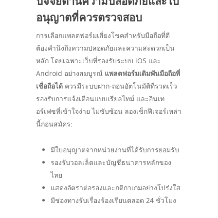
ปัจจัยด้านความปลอดภัยและใบ
อนุญาตที่ควรตรวจสอบ
การเลือกแพลตฟอร์มเสี่ยงโชคสำหรับมือถือที่ดี
ต้องคำนึงถึงความปลอดภัยและความสะดวกเป็น
หลัก โดยเฉพาะเว็บที่รองรับระบบ iOS และ
Android อย่างสมบูรณ์
แพลตฟอร์มเดิมพันมือถือที่
เชื่อถือได้
ควรมีระบบฝาก-ถอนอัตโนมัติที่รวดเร็ว
รองรับการแจ้งเตือนแบบเรียลไทม์ และอินเท
อร์เฟซที่เข้าใจง่าย ไม่ซับซ้อน ลองเช็กฟีเจอร์เหล่า
นี้ก่อนสมัคร:
มีใบอนุญาตจากหน่วยงานที่ได้รับการยอมรับ
รองรับวอลเล็ตและบัญชีธนาคารหลักของ
ไทย
แสดงอัตราต่อรองและกติกาเกมอย่างโปร่งใส
มีช่องทางรับเรื่องร้องเรียนตลอด 24 ชั่วโมง