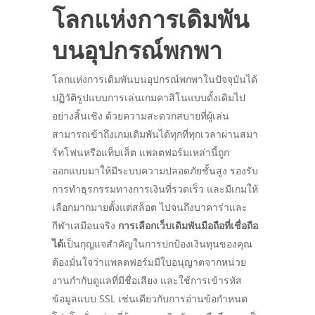
โลกแห่งการเดิมพัน
บนอุปกรณ์พกพา
โลกแห่งการเดิมพันบนอุปกรณ์พกพาในปัจจุบันได้
ปฏิวัติรูปแบบการเล่นเกมคาสิโนแบบดั้งเดิมไป
อย่างสิ้นเชิง ด้วยความสะดวกสบายที่ผู้เล่น
สามารถเข้าถึงเกมเดิมพันได้ทุกที่ทุกเวลาผ่านสมา
ร์ทโฟนหรือแท็บเล็ต แพลตฟอร์มเหล่านี้ถูก
ออกแบบมาให้มีระบบความปลอดภัยชั้นสูง รองรับ
การทำธุรกรรมทางการเงินที่รวดเร็ว และมีเกมให้
เลือกมากมายตั้งแต่สล็อต ไปจนถึงบาคาร่าและ
กีฬาเสมือนจริง
การเลือกเว็บเดิมพันมือถือที่เชื่อถือ
ได้
เป็นกุญแจสำคัญในการปกป้องเงินทุนของคุณ
ต้องมั่นใจว่าแพลตฟอร์มมีใบอนุญาตจากหน่วย
งานกำกับดูแลที่มีชื่อเสียง และใช้การเข้ารหัส
ข้อมูลแบบ SSL เช่นเดียวกับการอ่านข้อกำหนด