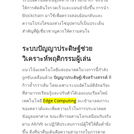
ให้การตัดสินใจรวดเร็วและแม่นยำยิ่งขึ้น การนำ
Blockchain มาใช้เพื่อตรวจสอบย้อนกลับและ
ความโปร่งใสของห่วงโซ่อุปทานก็เป็นประเด็น
สำคัญที่ผู้เชี่ยวชาญควรให้ความสนใจ
ระบบปัญญาประดิษฐ์ช่วย
วิเคราะห์พฤติกรรมผู้เล่น
แนวโน้มเทคโนโลยีแห่งอนาคตในวงการนี้กำลัง
ถูกขับเคลื่อนด้วย
ปัญญาประดิษฐ์เชิงสร้างสรรค์
ที่
ก้าวล้ำกว่าเดิม โดยเฉพาะระบบอัตโนมัติอัจฉริยะ
ที่สามารถเรียนรู้และปรับตัวได้เองแบบเรียลไทม์
เทคโนโลยี
Edge Computing
จะเข้ามาลดภาระ
ของคลาวด์และเพิ่มความเร็วในการประมวลผล
ข้อมูลมหาศาล ขณะที่การผสานโลกเสมือนกับจริง
ผ่าน AR/VR จะปฏิวัติประสบการณ์ผู้ใช้ให้ดื่มด่ำยิ่ง
ขึ้น สิ่งที่น่าตื่นเต้นคือความสามารถในการคาด