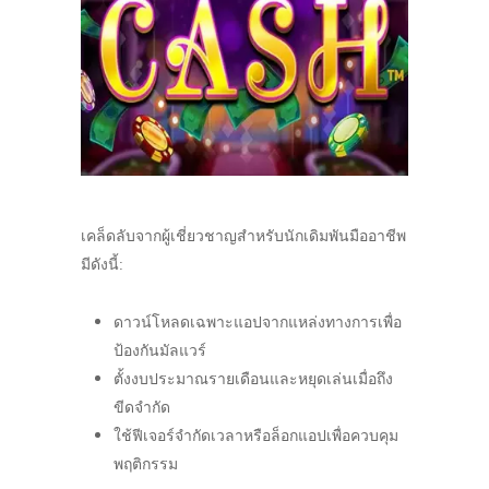
เคล็ดลับจากผู้เชี่ยวชาญสำหรับนักเดิมพันมืออาชีพ
มีดังนี้:
ดาวน์โหลดเฉพาะแอปจากแหล่งทางการเพื่อ
ป้องกันมัลแวร์
ตั้งงบประมาณรายเดือนและหยุดเล่นเมื่อถึง
ขีดจำกัด
ใช้ฟีเจอร์จำกัดเวลาหรือล็อกแอปเพื่อควบคุม
พฤติกรรม