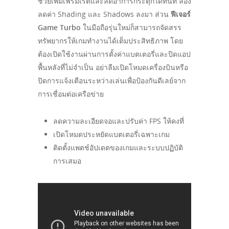
ช่วยเพิ่มเฟรมเรตและลดอาการกระตุกได้ทันที ลอง
ลดค่า Shading และ Shadows ลงมา ส่วน
ฟีเจอร์
Game Turbo
ในมือถือรุ่นใหม่ก็สามารถจัดสรร
ทรัพยากรให้เกมทำงานได้เต็มประสิทธิภาพ โดย
ต้องเปิดใช้งานผ่านการตั้งค่าแบตเตอรี่และปิดแอป
พื้นหลังที่ไม่จำเป็น อย่าลืมเปิดโหมดเครื่องบินหรือ
ปิดการแจ้งเตือนระหว่างเล่นเพื่อป้องกันดีเลย์จาก
การเชื่อมต่อเครือข่าย
ลดความละเอียดจอและปรับค่า FPS ให้คงที่
เปิดโหมดประหยัดแบตเตอรี่เฉพาะเกม
ติดตั้งแพตช์อัปเดตของเกมและระบบปฏิบัติ
การเสมอ