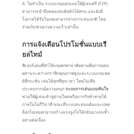
A: ไม่จำเป็น ระบบเกมออกแบบให้ผู้เล่นฟรี (F2P)
สามารถเข้าถึงคอนเทนต์หลักได้ครบ และยังมี
โอกาสได้รับไอเทมหายากจากการเล่นปกติ โดย
จ่ายเงินช่วยเร่งความเร็วเท่านั้น
การแจ้งเตือนโปรโมชั่นแบบเรี
ยลไทม์
ฟีเจอร์เด่นที่ทำให้เกมพกพาน่าติดตามคือการผสม
ผสานระหว่างกราฟิกคุณภาพสูงและระบบเกมเพล
ย์ที่กระชับ เล่นได้ทุกที่ทุกเวลา โดยไม่เสีย
ประสบการณ์ความสนุก
ระบบการเล่นแบบทันใจ
ช่วยให้ผู้เล่นเข้าสู่ด่านใหม่หรือภารกิจท้าทายได้
ภายในไม่กี่วินาที ขณะที่ระบบสะสมแต้มและปลด
ล็อกไอเทมหายากสร้างแรงจูงใจให้กลับมาเล่นซ้ำ
อย่างต่อเนื่อง