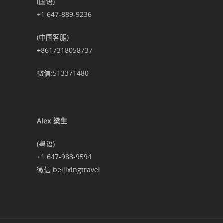
(国语)
+1 647-889-9236
(中国客服)
+8617318058737
微信:513371480
Alex 梁生
(粤语)
+1 647-988-9594
微信:beijixingtravel