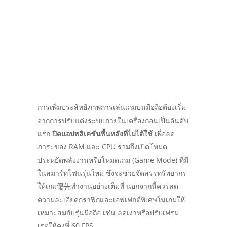
การเพิ่มประสิทธิภาพการเล่นเกมบนมือถือต้องเริ่ม
จากการปรับแต่งระบบภายในเครื่องก่อนเป็นอันดับ
แรก
ปิดแอปพลิเคชันพื้นหลังที่ไม่ได้ใช้
เพื่อลด
ภาระของ RAM และ CPU รวมถึงเปิดโหมด
ประหยัดพลังงานหรือโหมดเกม (Game Mode) ที่มี
ในสมาร์ทโฟนรุ่นใหม่ ซึ่งจะช่วยจัดสรรทรัพยากร
ให้เกม優先ทำงานอย่างเต็มที่ นอกจากนี้ควรลด
ความละเอียดกราฟิกและเอฟเฟกต์พิเศษในเกมให้
เหมาะสมกับรุ่นมือถือ เช่น ลดเงาหรือปรับเฟรม
เรตให้คงที่ 60 FPS