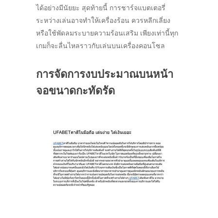
ได้อย่างมีนัยยะ สุดท้ายนี้ การชาร์จแบตเตอรี่
ระหว่างเล่นอาจทำให้เครื่องร้อน ควรหลีกเลี่ยง
หรือใช้พัดลมระบายความร้อนเสริม เพียงเท่านี้ทุก
เกมก็จะลื่นไหลราวกับเล่นบนเครื่องคอนโซล
การจัดการงบประมาณบนหน้า
จอขนาดกะทัดรัด