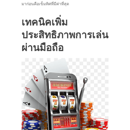
มาก่อนคือเข็มทิศที่มีค่าที่สุด
เทคนิคเพิ่ม
ประสิทธิภาพการเล่น
ผ่านมือถือ