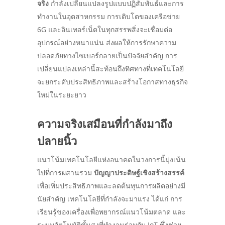
จริง
กำลังเปลี่ยนแปลงรูปแบบปฏิสัมพันธ์และการ
ทำงานในอุตสาหกรรม การเติบโตของเครือข่าย
6G และอินเทอร์เน็ตในทุกสรรพสิ่งจะเชื่อมต่อ
อุปกรณ์อย่างหนาแน่น ส่งผลให้การรักษาความ
ปลอดภัยทางไซเบอร์กลายเป็นปัจจัยสำคัญ การ
เปลี่ยนแปลงเหล่านี้สะท้อนถึงทิศทางที่เทคโนโลยี
จะยกระดับประสิทธิภาพและสร้างโอกาสทางธุรกิจ
ใหม่ในระยะยาว
ความจริงเสมือนที่กำลังมาถึง
ปลายนิ้ว
แนวโน้มเทคโนโลยีแห่งอนาคตในวงการนี้มุ่งเน้น
ไปที่การผสานรวม
ปัญญาประดิษฐ์เชิงสร้างสรรค์
เพื่อเพิ่มประสิทธิภาพและลดต้นทุนการผลิตอย่างมี
นัยสำคัญ เทคโนโลยีที่กำลังจะมาแรง ได้แก่ การ
เรียนรู้ของเครื่องเพื่อพยากรณ์แนวโน้มตลาด และ
ระบบอัตโนมัติขั้นสูงที่ทำงานร่วมกับ IoT ซึ่งช่วย