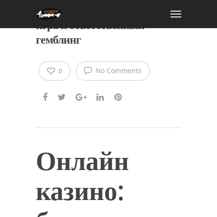
Онлайн казино: безопасная
игра и ответственный
гемблинг
No Comments
0
Онлайн
казино: