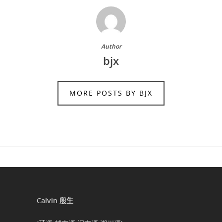
Author
bjx
MORE POSTS BY BJX
Calvin 殷生