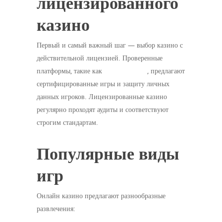
лицензированного
казино
Первый и самый важный шаг — выбор казино с
действительной лицензией. Проверенные
платформы, такие как
вулкан казино
, предлагают
сертифицированные игры и защиту личных
данных игроков. Лицензированные казино
регулярно проходят аудиты и соответствуют
строгим стандартам.
Популярные виды
игр
Онлайн казино предлагают разнообразные
развлечения: