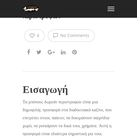
Τι είναι τα μπόνους δωρεάν
περιστροφών
No Comments
0
Εισαγωγή
Τα μπόνους δωρεάν περιστροφών είναι μια
δημοφιλής προσφορά στα διαδικτυακά καζίνο, που
επιτρέπει στους παίκτες να δοκιμάσουν παιχνίδια
χωρίς να ρισκάρουν τα δικά τους χρήματα. Αυτή η
προσφορά είναι ιδιαίτερα σημαντική για τους