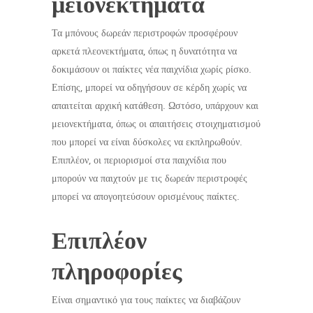
μειονεκτήματα
Τα μπόνους δωρεάν περιστροφών προσφέρουν
αρκετά πλεονεκτήματα, όπως η δυνατότητα να
δοκιμάσουν οι παίκτες νέα παιχνίδια χωρίς ρίσκο.
Επίσης, μπορεί να οδηγήσουν σε κέρδη χωρίς να
απαιτείται αρχική κατάθεση. Ωστόσο, υπάρχουν και
μειονεκτήματα, όπως οι απαιτήσεις στοιχηματισμού
που μπορεί να είναι δύσκολες να εκπληρωθούν.
Επιπλέον, οι περιορισμοί στα παιχνίδια που
μπορούν να παιχτούν με τις δωρεάν περιστροφές
μπορεί να απογοητεύσουν ορισμένους παίκτες.
Επιπλέον
πληροφορίες
Είναι σημαντικό για τους παίκτες να διαβάζουν