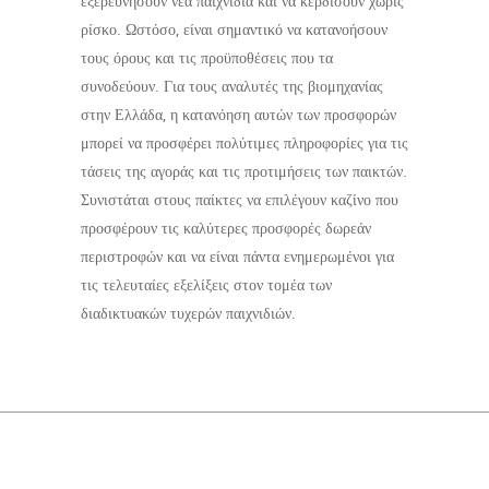
εξερευνήσουν νέα παιχνίδια και να κερδίσουν χωρίς
ρίσκο. Ωστόσο, είναι σημαντικό να κατανοήσουν
τους όρους και τις προϋποθέσεις που τα
συνοδεύουν. Για τους αναλυτές της βιομηχανίας
στην Ελλάδα, η κατανόηση αυτών των προσφορών
μπορεί να προσφέρει πολύτιμες πληροφορίες για τις
τάσεις της αγοράς και τις προτιμήσεις των παικτών.
Συνιστάται στους παίκτες να επιλέγουν καζίνο που
προσφέρουν τις καλύτερες προσφορές δωρεάν
περιστροφών και να είναι πάντα ενημερωμένοι για
τις τελευταίες εξελίξεις στον τομέα των
διαδικτυακών τυχερών παιχνιδιών.