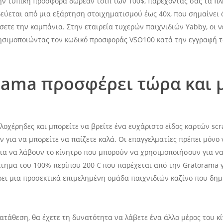
την τυπική προσφορά δωρεάν τσιπ των 100$, παρέχοντάς σας τα πλ
ύεται από μια εξάρτηση στοιχηματισμού έως 40x, που σημαίνει ότ
σετε την καμπάνια.
Στην εταιρεία τυχερών παιχνιδιών Yabby, οι 
ησιμοποιώντας τον κωδικό προσφοράς VSO100 κατά την εγγραφή τ
rama προσφέρει τώρα και 
υλοχέρηδες και μπορείτε να βρείτε ένα ευχάριστο είδος καρτών scr
 για να μπορείτε να παίζετε καλά. Οι επαγγελματίες πρέπει μόνο
ια να λάβουν το κίνητρο που μπορούν να χρησιμοποιήσουν για ν
κτημα του 100% περίπου 200 € που παρέχεται από την Gratorama γ
ει μια προσεκτικά επιμελημένη ομάδα παιχνιδιών καζίνο που δημ
ατάθεση, θα έχετε τη δυνατότητα να λάβετε ένα άλλο μέρος του κ