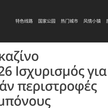
特色线路
国家公园
热门城市
风情小镇
 καζίνο
26 Ισχυρισμός για
άν περιστροφές
 μπόνους