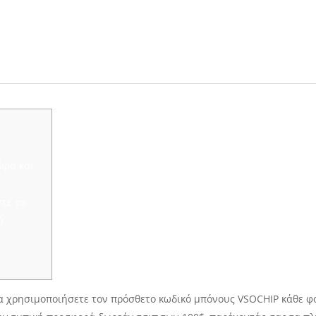
ώρα και
τε τα
ύ
 χρησιμοποιήσετε τον πρόσθετο κωδικό μπόνους VSOCHIP κάθε φο