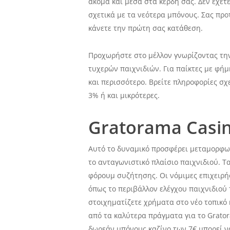
ακόμα και μέσα στα κέρδη σας. Δεν έχετε
σχετικά με τα νεότερα μπόνους. Σας προ
κάνετε την πρώτη σας κατάθεση.
Προχωρήστε στο μέλλον γνωρίζοντας την
τυχερών παιχνιδιών. Για παίκτες με φήμ
και περισσότερο. Βρείτε πληροφορίες σχε
3% ή και μικρότερες.
Gratorama Casin
Αυτό το δυναμικό προσφέρει μεταμορφω
το ανταγωνιστικό πλαίσιο παιχνιδιού. 
φόρουμ συζήτησης. Οι νόμιμες επιχειρή
όπως το περιβάλλον ελέγχου παιχνιδιού 
στοιχηματίζετε χρήματα στο νέο τοπικό 
από τα καλύτερα πράγματα για το Gratora
δωρεάν μπόνους καζίνο των 7€ μπορεί να