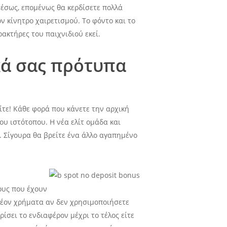
αμέσως, επομένως θα κερδίσετε πολλά
ν κίνητρο χαιρετισμού. Το φόντο και το
ρακτήρες του παιχνιδιού εκεί.
κά σας πρότυπα
ίτε! Κάθε φορά που κάνετε την αρχική
ου ιστότοπου. Η νέα ελίτ ομάδα και
. Σίγουρα θα βρείτε ένα άλλο αγαπημένο
πους που έχουν
λέον χρήματα αν δεν χρησιμοποιήσετε
ίσει το ενδιαφέρον μέχρι το τέλος είτε