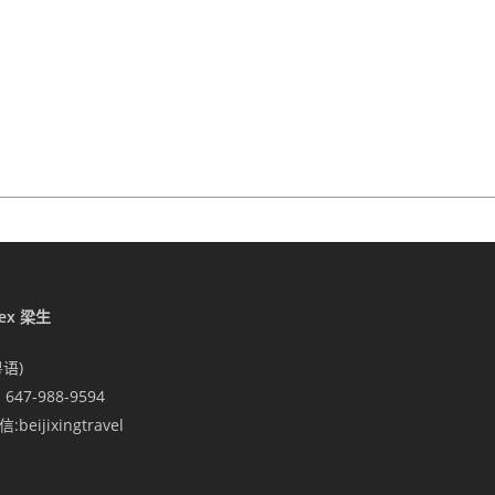
lex 梁生
粤语)
1 647-988-9594
:beijixingtravel