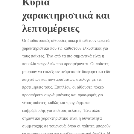
Κύρια
χαρακτηριστικά και
λεπτομέρειες
Οι διαδικτυακές αίθουσες πόκερ διαθέτουν αρκετά
χαρακτηριστικά που τις καθιστούν ελκυστικές για
τους παίκτες. Ένα από τα πιο σημαντικά είναι η
ποικιλία παιχνιδιών που προσφέρονται. Οι παίκτες
μπορούν να επιλέξουν ανάμεσα σε διαφορετικά είδη
παιχνιδιών και πονταρισμάτων, ανάλογα με τις
προτιμήσεις τους. Επιπλέον, οι αίθουσες πόκερ
προσφέρουν συχνά μπόνους και προσφορές για
νέους παίκτες, καθώς και προγράμματα
επιβράβευσης για πιστούς πελάτες. Ένα άλλο
σημαντικό χαρακτηριστικό είναι η δυνατότητα
συμμετοχής σε τουρνουά, όπου οι παίκτες μπορούν
να ανταγωνιστούν για μεγάλα χρηματικά έπαθλα. Η