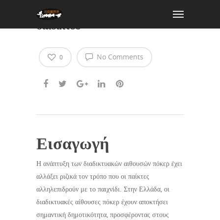
Οδηγός για αίθουσες πόκερ στο
διαδίκτυο
No Comments
0
Εισαγωγή
Η ανάπτυξη των διαδικτυακών αιθουσών πόκερ έχει
αλλάξει ριζικά τον τρόπο που οι παίκτες
αλληλεπιδρούν με το παιχνίδι. Στην Ελλάδα, οι
διαδικτυακές αίθουσες πόκερ έχουν αποκτήσει
σημαντική δημοτικότητα, προσφέροντας στους