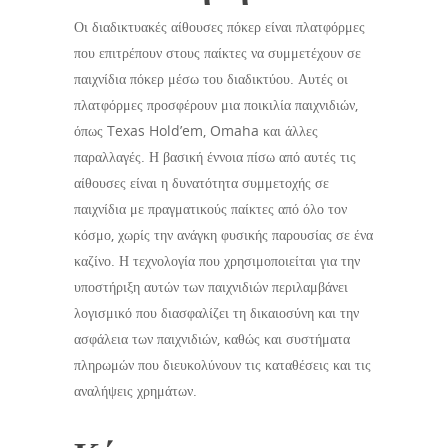
Οι διαδικτυακές αίθουσες πόκερ είναι πλατφόρμες
που επιτρέπουν στους παίκτες να συμμετέχουν σε
παιχνίδια πόκερ μέσω του διαδικτύου. Αυτές οι
πλατφόρμες προσφέρουν μια ποικιλία παιχνιδιών,
όπως Texas Hold’em, Omaha και άλλες
παραλλαγές. Η βασική έννοια πίσω από αυτές τις
αίθουσες είναι η δυνατότητα συμμετοχής σε
παιχνίδια με πραγματικούς παίκτες από όλο τον
κόσμο, χωρίς την ανάγκη φυσικής παρουσίας σε ένα
καζίνο. Η τεχνολογία που χρησιμοποιείται για την
υποστήριξη αυτών των παιχνιδιών περιλαμβάνει
λογισμικό που διασφαλίζει τη δικαιοσύνη και την
ασφάλεια των παιχνιδιών, καθώς και συστήματα
πληρωμών που διευκολύνουν τις καταθέσεις και τις
αναλήψεις χρημάτων.