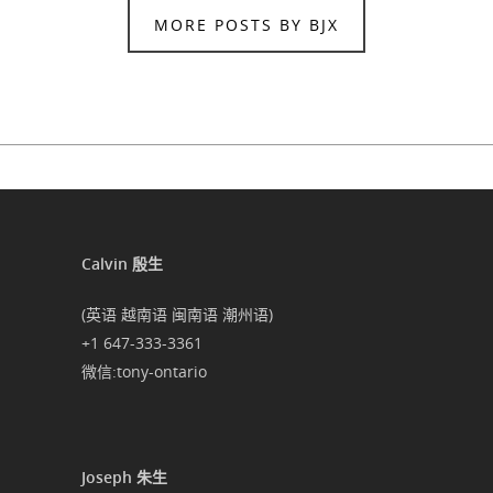
MORE POSTS BY BJX
Calvin 殷生
(英语 越南语 闽南语 潮州语)
+1 647-333-3361
微信:tony-ontario
Joseph 朱生