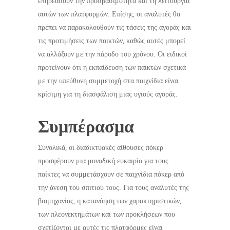
επηρεάσουν την προσβασιμότητα και τη λειτουργία
αυτών των πλατφορμών. Επίσης, οι αναλυτές θα
πρέπει να παρακολουθούν τις τάσεις της αγοράς και
τις προτιμήσεις των παικτών, καθώς αυτές μπορεί
να αλλάξουν με την πάροδο του χρόνου. Οι ειδικοί
προτείνουν ότι η εκπαίδευση των παικτών σχετικά
με την υπεύθυνη συμμετοχή στα παιχνίδια είναι
κρίσιμη για τη διασφάλιση μιας υγιούς αγοράς.
Συμπέρασμα
Συνολικά, οι διαδικτυακές αίθουσες πόκερ
προσφέρουν μια μοναδική ευκαιρία για τους
παίκτες να συμμετάσχουν σε παιχνίδια πόκερ από
την άνεση του σπιτιού τους. Για τους αναλυτές της
βιομηχανίας, η κατανόηση των χαρακτηριστικών,
των πλεονεκτημάτων και των προκλήσεων που
σχετίζονται με αυτές τις πλατφόρμες είναι