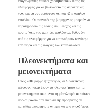
επαγγελματίες παίκτες χρησιμοποιούν αυτές τις
πλατφόρμες για να βελτιώσουν τις στρατηγικές
τους και να συμμετάσχουν σε παιχνίδια υψηλού
επιπέδου. Οι αναλυτές της βιομηχανίας μπορούν να
παρατηρήσουν τις τάσεις συμμετοχής και τις
προτιμήσεις των παικτών, αναλύοντας δεδομένα
από τις πλατφόρμες για να κατανοήσουν καλύτερα
την αγορά και τις ανάγκες των καταναλωτών.
Πλεονεκτήματα και
μειονεκτήματα
Όπως κάθε μορφή ψυχαγωγίας, οι διαδικτυακές
αίθουσες πόκερ έχουν τα πλεονεκτήματα και τα
μειονεκτήματά τους. Από τη μία πλευρά, οι παίκτες
απολαμβάνουν την ευκολία της πρόσβασης σε
παιχνίδια οποιαδήποτε στιγμή και από οπουδήποτε.