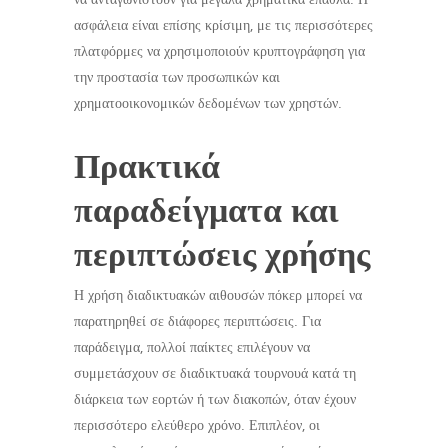
ασφάλεια είναι επίσης κρίσιμη, με τις περισσότερες
πλατφόρμες να χρησιμοποιούν κρυπτογράφηση για
την προστασία των προσωπικών και
χρηματοοικονομικών δεδομένων των χρηστών.
Πρακτικά
παραδείγματα και
περιπτώσεις χρήσης
Η χρήση διαδικτυακών αιθουσών πόκερ μπορεί να
παρατηρηθεί σε διάφορες περιπτώσεις. Για
παράδειγμα, πολλοί παίκτες επιλέγουν να
συμμετάσχουν σε διαδικτυακά τουρνουά κατά τη
διάρκεια των εορτών ή των διακοπών, όταν έχουν
περισσότερο ελεύθερο χρόνο. Επιπλέον, οι