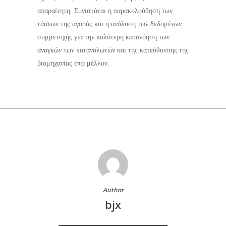
απαραίτητη. Συνιστάται η παρακολούθηση των
τάσεων της αγοράς και η ανάλυση των δεδομένων
συμμετοχής για την καλύτερη κατανόηση των
αναγκών των καταναλωτών και της κατεύθυνσης της
βιομηχανίας στο μέλλον.
Author
bjx